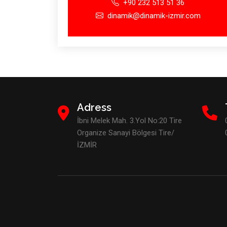
+90 232 513 51 36
dinamik@dinamik-izmir.com
Adress
İbni Melek Mah. 3.Yol No:20 Tire
Organize Sanayi Bölgesi Tire/
İZMİR