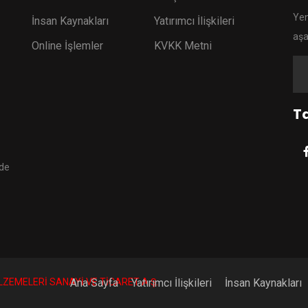
Yen
İnsan Kaynakları
Yatırımcı İlişkileri
aşa
Online İşlemler
KVKK Metni
Ta
ede
LZEMELERİ SANAYİ VE TİCARET A.Ş.
Ana Sayfa
Yatırımcı İlişkileri
İnsan Kaynakları