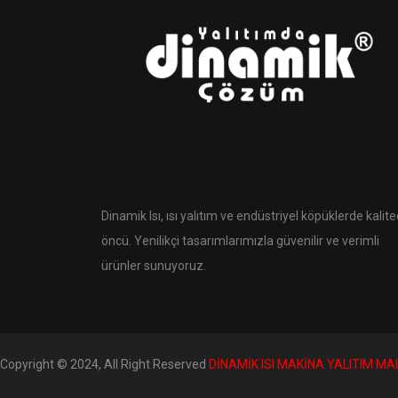
Dinamik Isı, ısı yalıtım ve endüstriyel köpüklerde kalit
öncü. Yenilikçi tasarımlarımızla güvenilir ve verimli
ürünler sunuyoruz.
Copyright © 2024, All Right Reserved
DİNAMİK ISI MAKİNA YALITIM MA