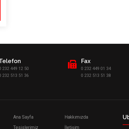
Telefon
Fax
0 232 449 12 50
0 232 449 01 34
0 232 513 51 36
0 232 513 51 38
U
Ana Sayfa
Hakkımızda
Tesislerimiz
İletişim