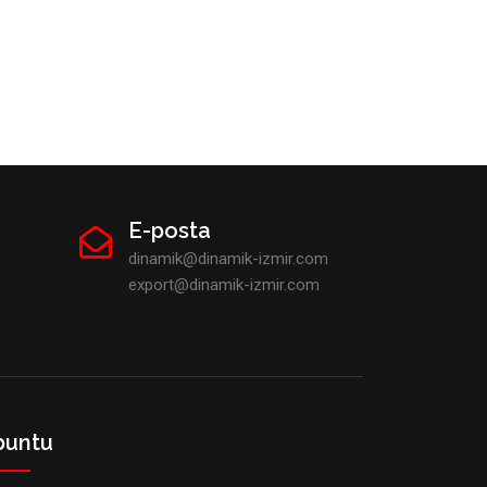
E-posta
dinamik@dinamik-izmir.com
export@dinamik-izmir.com
buntu